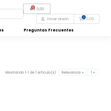
$ 0,00
$ 0,00
Iniciar sesión
es
es
Preguntas Frecuentes
Preguntas Frecuentes
Mostrando 1-1 de 1 artículo(s)
Relevancia
1