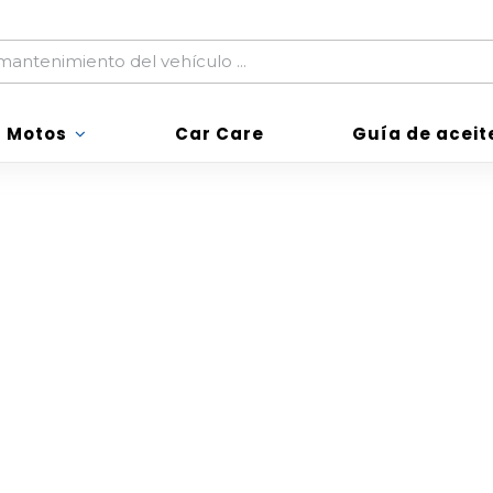
Motos
Motos
Car Care
Car Care
Guía de aceit
Guía de aceit